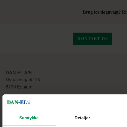
Brug for døgnvagt? Ri
KONTAKT OS
DAN-EL A/S
Nyhavnsgade 13
6700 Esbjerg
Telefon:
+45 70232388
Email:
dan-el@dan-el.dk
CVR nr.: 4643 7722
Samtykke
Detaljer