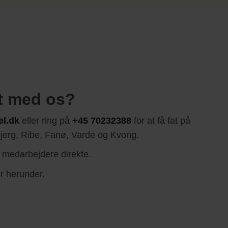
kt med os?
el.dk
eller ring på
+45 70232388
for at få fat på
sbjerg, Ribe, Fanø, Varde og Kvong.
 medarbejdere direkte.
r herunder.