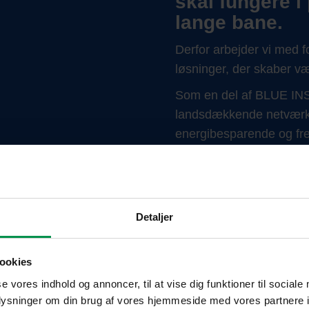
skal fungere i
lange bane.
Derfor arbejder vi med fo
løsninger, der skaber væ
Som en del af BLUE INS
landsdækkende netværk a
energibesparende og fre
adgang til den nyeste vi
gavn for vores kunder.
Detaljer
ookies
se vores indhold og annoncer, til at vise dig funktioner til sociale
oplysninger om din brug af vores hjemmeside med vores partnere i