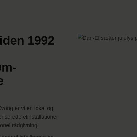
iden 1992
øm-
e
vong er vi en lokal og
iserede elinstallationer
ionel rådgivning.