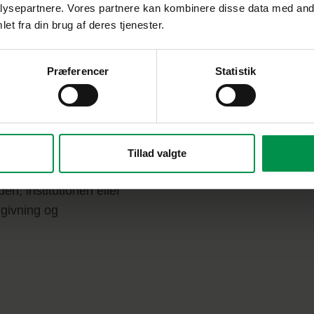
ysepartnere. Vores partnere kan kombinere disse data med andr
et fra din brug af deres tjenester.
Præferencer
Statistik
 på kvalitet
olk, der sætter en ære i
er hver dag for at skabe
r og mere energieffektiv
Tillad valgte
n, institutionen eller
givning og