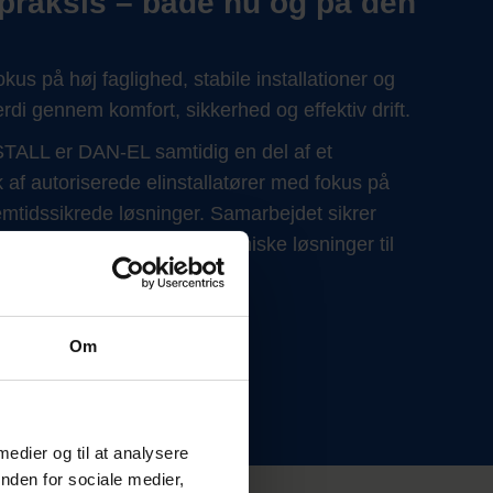
 praksis – både nu og på den
kus på høj faglighed, stabile installationer og
rdi gennem komfort, sikkerhed og effektiv drift.
TALL er DAN-EL samtidig en del af et
f autoriserede elinstallatører med fokus på
mtidssikrede løsninger. Samarbejdet sikrer
den, produktudvikling og tekniske løsninger til
Om
 medier og til at analysere
nden for sociale medier,