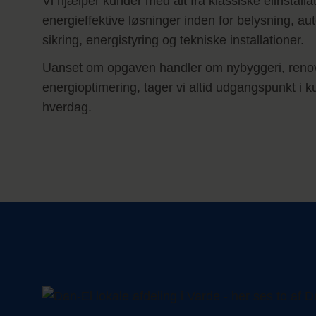
Vi hjælper kunder med alt fra klassiske elinstallati
energieffektive løsninger inden for belysning, aut
sikring, energistyring og tekniske installationer.
Uanset om opgaven handler om nybyggeri, renove
energioptimering, tager vi altid udgangspunkt i
hverdag.