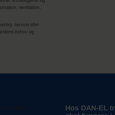
oner til intelligente og
omation, ventilation,
ring, service eller
 kundens behov og
Hos DAN-EL tro