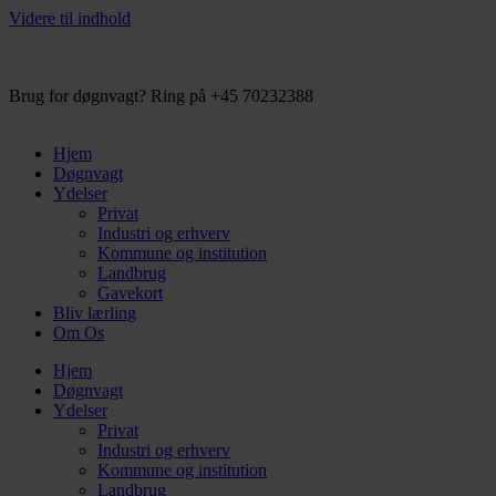
Videre til indhold
Brug for døgnvagt? Ring på +45 70232388
Hjem
Døgnvagt
Ydelser
Privat
Industri og erhverv
Kommune og institution
Landbrug
Gavekort
Bliv lærling
Om Os
Hjem
Døgnvagt
Ydelser
Privat
Industri og erhverv
Kommune og institution
Landbrug