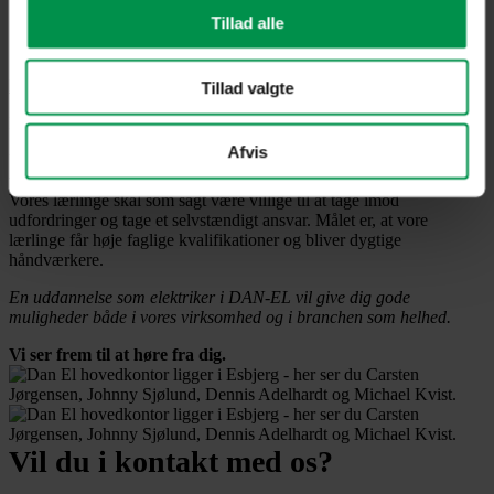
uddannelser
Tillad alle
Dine anbefalinger
Send din ansøgning til
dan-el@dan-el.dk
mærket
“Ansøgning om
læreplads”
Tillad valgte
Hvis du vil møde personligt op, så sørg for en aftale inden.
Afvis
Vi stiller krav om, at vores lærlinge indordner sig under
virksomhedens værdier og holdninger og altid ønsker at lære nyt.
Vores lærlinge skal som sagt være villige til at tage imod
udfordringer og tage et selvstændigt ansvar. Målet er, at vore
lærlinge får høje faglige kvalifikationer og bliver dygtige
håndværkere.
En uddannelse som elektriker i DAN-EL vil give dig gode
muligheder både i vores virksomhed og i branchen som helhed.
Vi ser frem til at høre fra dig.
Vil du i kontakt med os?