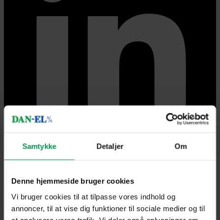
Samtykke
Detaljer
Om
Hjem
|
Om os
|
Bliv lærling
Denne hjemmeside bruger cookies
Bliv lærling
Vi bruger cookies til at tilpasse vores indhold og
annoncer, til at vise dig funktioner til sociale medier og til
Hos DAN-EL lægger vi stor vægt på, at
at analysere vores trafik. Vi deler også oplysninger om