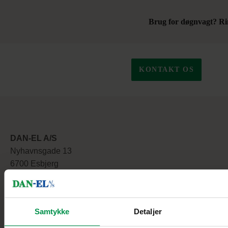
Brug for døgnvagt? Ri
KONTAKT OS
DAN-EL A/S
Nyhavnsgade 13
6700 Esbjerg
Telefon:
+45 70232388
Email:
dan-el@dan-el.dk
Samtykke
Detaljer
CVR nr.: 4643 7722