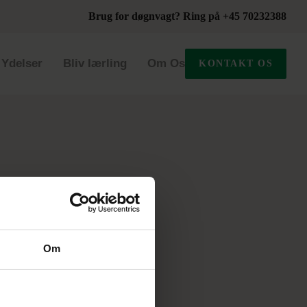
Brug for døgnvagt? Ring på +45 70232388
Ydelser
Bliv lærling
Om Os
KONTAKT OS
Om