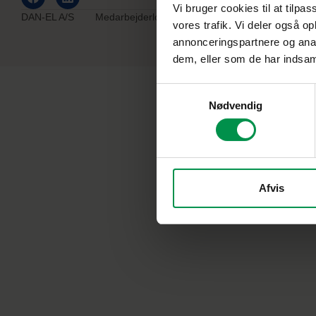
Vi bruger cookies til at tilpas
DAN-EL A/S
Medarbejderlogin
Klage
Privatlivspolitik
vores trafik. Vi deler også 
annonceringspartnere og anal
dem, eller som de har indsaml
Samtykkevalg
Nødvendig
Afvis