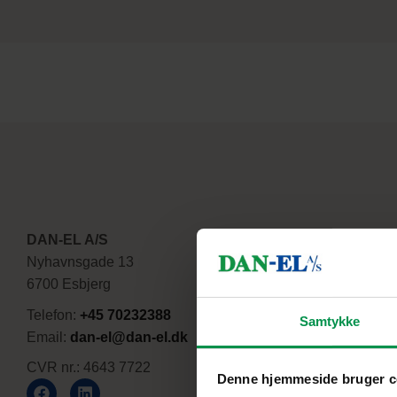
DAN-EL A/S
Nyhavnsgade 13
6700 Esbjerg
Telefon:
+45 70232388
Samtykke
Email:
dan-el@dan-el.dk
CVR nr.: 4643 7722
Denne hjemmeside bruger c