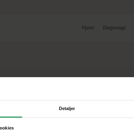
Hjem
Døgnvagt
Detaljer
ookies